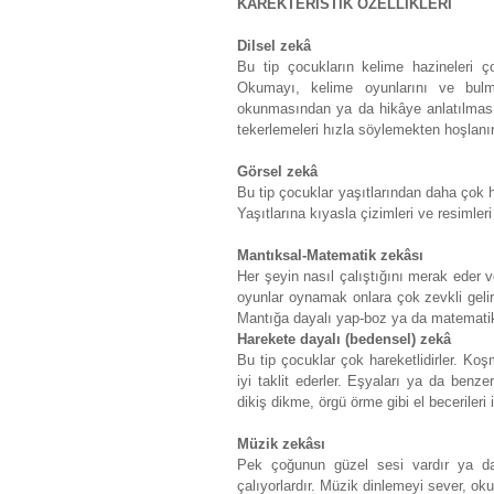
KAREKTERİSTİK ÖZELLİKLERİ
Dilsel zekâ
Bu tip çocukların kelime hazineleri ç
Okumayı, kelime oyunlarını ve bulm
okunmasından ya da hikâye anlatılmasın
tekerlemeleri hızla söylemekten hoşlanır
Görsel zekâ
Bu tip çocuklar yaşıtlarından daha çok ha
Yaşıtlarına kıyasla çizimleri ve resimleri 
Mantıksal-Matematik zekâsı
Her şeyin nasıl çalıştığını merak eder ve
oyunlar oynamak onlara çok zevkli geli
Mantığa dayalı yap-boz ya da matematik
Harekete dayalı (bedensel) zekâ
Bu tip çocuklar çok hareketlidirler. Ko
iyi taklit ederler. Eşyaları ya da benze
dikiş dikme, örgü örme gibi el becerileri 
Müzik zekâsı
Pek çoğunun güzel sesi vardır ya da 
çalıyorlardır. Müzik dinlemeyi sever, oku