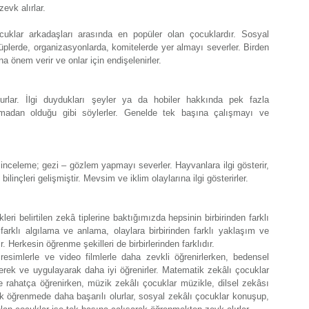
evk alırlar.
ocuklar arkadaşları arasında en popüler olan çocuklardır. Sosyal
ulüplerde, organizasyonlarda, komitelerde yer almayı severler. Birden
na önem verir ve onlar için endişelenirler.
rlar. İlgi duydukları şeyler ya da hobiler hakkında pek fazla
rtmadan olduğu gibi söylerler. Genelde tek başına çalışmayı ve
inceleme; gezi – gözlem yapmayı severler. Hayvanlara ilgi gösterir,
 bilinçleri gelişmiştir. Mevsim ve iklim olaylarına ilgi gösterirler.
leri belirtilen zekâ tiplerine baktığımızda hepsinin birbirinden farklı
farklı algılama ve anlama, olaylara birbirinden farklı yaklaşım ve
 Herkesin öğrenme şekilleri de birbirlerinden farklıdır.
esimlerle ve video filmlerle daha zevkli öğrenirlerken, bedensel
rek ve uygulayarak daha iyi öğrenirler. Matematik zekâlı çocuklar
le rahatça öğrenirken, müzik zekâlı çocuklar müzikle, dilsel zekâsı
k öğrenmede daha başarılı olurlar, sosyal zekâlı çocuklar konuşup,