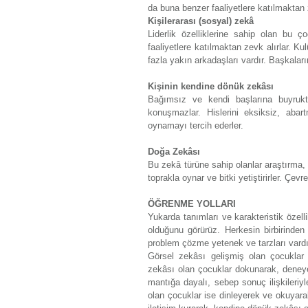
da buna benzer faaliyetlere katılmaktan z
Kişilerarası (sosyal) zekâ
Liderlik özelliklerine sahip olan bu ç
faaliyetlere katılmaktan zevk alırlar. K
fazla yakın arkadaşları vardır. Başkaları
Kişinin kendine dönük zekâsı
Bağımsız ve kendi başlarına buyruktu
konuşmazlar. Hislerini eksiksiz, aba
oynamayı tercih ederler.
Doğa Zekâsı
Bu zekâ türüne sahip olanlar araştırma, 
toprakla oynar ve bitki yetiştirirler. Çevre
ÖĞRENME YOLLARI
Yukarda tanımları ve karakteristik özellik
olduğunu görürüz. Herkesin birbirinden 
problem çözme yetenek ve tarzları vardır.
Görsel zekâsı gelişmiş olan çocuklar r
zekâsı olan çocuklar dokunarak, deneye
mantığa dayalı, sebep sonuç ilişkileriy
olan çocuklar ise dinleyerek ve okuyara