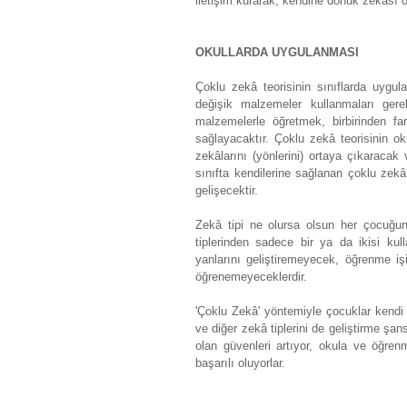
iletişim kurarak, kendine dönük zekâsı o
OKULLARDA UYGULANMASI
Çoklu zekâ teorisinin sınıflarda uygul
değişik malzemeler kullanmaları ger
malzemelerle öğretmek, birbirinden fa
sağlayacaktır. Çoklu zekâ teorisinin o
zekâlarını (yönlerini) ortaya çıkaracak 
sınıfta kendilerine sağlanan çoklu zekâ
gelişecektir.
Zekâ tipi ne olursa olsun her çocuğun
tiplerinden sadece bir ya da ikisi kul
yanlarını geliştiremeyecek, öğrenme 
öğrenemeyeceklerdir.
'Çoklu Zekâ' yöntemiyle çocuklar kendi 
ve diğer zekâ tiplerini de geliştirme şa
olan güvenleri artıyor, okula ve öğren
başarılı oluyorlar.