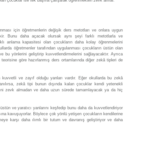
lan çocuklar ise tek başına çalışarak öğrenmekten zevk alırlar.
anması için öğretmenlerin değişik ders metotları ve onlara uygun
ekir. Bunu daha açacak olursak aynı şeyi farklı metotlarla ve
rklı anlama kapasitesi olan çocukların daha kolay öğrenmelerini
kullarda öğretmenler tarafından uygulanması çocukların üstün olan
ve bu yönlerini geliştirip kuvvetlendirmelerini sağlayacaktır. Ayrıca
 teorisine göre hazırlanmış ders ortamlarında diğer zekâ tipleri de
 kuvvetli ve zayıf olduğu yanları vardır. Eğer okullarda bu zekâ
lanılırsa, zekâ tipi bunun dışında kalan çocuklar kendi yetenekli
işini zevk almadan ve daha uzun sürede tamamlayacak ya da hiç
üstün ve yaratıcı yanlarını keşfedip bunu daha da kuvvetlendiriyor
nsına kavuşuyorlar. Böylece çok yönlü yetişen çocukların kendilerine
meye karşı daha ılımlı bir tutum ve davranış geliştiriyor ve daha