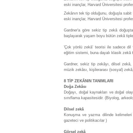
eski inançlar, Harvard Üniversitesi profe
Zekânın tek tip olduğunu, doğuşla sabit
eski inançlar, Harvard Üniversitesi profe
Gardner'a göre sekiz tip zekâ doğuşt
başlayarak yaşam boyu bütün zekâ tipleri 
'Çok yönlü zekâ' teorisi ile sadece di
eğitim sistemi, buna dayalı klasik zekâ t
Gardner, sekiz tip zekâyı, dilsel zekâ
müzik zekâsı, kişilerarası (sosyal) zekâ
8 TİP ZEKÂNIN TANIMLARI
Doğa Zekâsı
Doğayı, doğal kaynakları ve doğal olayl
sınıflama kapasitesidir. (Biyolog, arkeol
Dilsel zekâ
Konuşma ve yazma dilinde kelimeleri et
gazeteci ve politikacılar )
Görsel zekâ