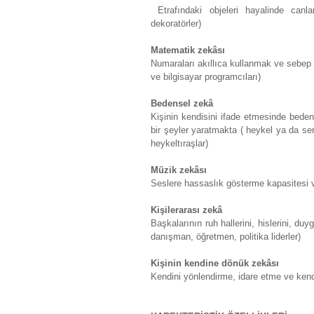
Etrafındaki objeleri hayalinde canl
dekoratörler)
Matematik zekâsı
Numaraları akıllıca kullanmak ve sebep s
ve bilgisayar programcıları)
Bedensel zekâ
Kişinin kendisini ifade etmesinde beden
bir şeyler yaratmakta ( heykel ya da sera
heykeltıraşlar)
Müzik zekâsı
Seslere hassaslık gösterme kapasitesi v
Kişilerarası zekâ
Başkalarının ruh hallerini, hislerini, du
danışman, öğretmen, politika liderler)
Kişinin kendine dönük zekâsı
Kendini yönlendirme, idare etme ve kendin