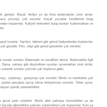
ok geniştir. Masal, hikâye ya da fıkra anlatmaktan zevk alırlar.
aca çözmeyi çok severler. Küçük çocuklar kendilerine kitap
dan hoşlanırlar. Kafiyeli kelimeleri bulup bunları kullanmaktan ve
lar.
yal kurarlar. Yap-boz, labirent gibi görsel faaliyetlerden hoşlanırlar.
çok güzeldir. Film, slâyt gibi görsel gösterileri çok severler.
 sorular sorarlar. Matematik en sevdikleri derstir. Matematikle ilgili
r. Dama, satranç gibi düşündüren oyunları oynamaktan zevk alırlar.
 yetenek soruları çözmek çok hoşlarına gider.
şmayı, zıplamayı, güreşmeyi çok severler. Mimik ve hareketleri çok
r şeyleri parçalara ayırıp tekrar birleştirmeyi severler. Tahta oyma,
isteyen işlerde yeteneklidirler.
güzel şarki söylerler. Müzik aleti çalmaya heveslidirler ya da
l dışında öğrendikleri şarkıları söylemekten çok hoşlanırlar. Koro ya