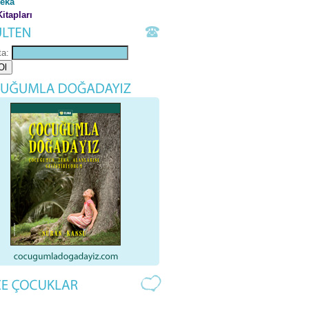
Zeka
itapları
ta: