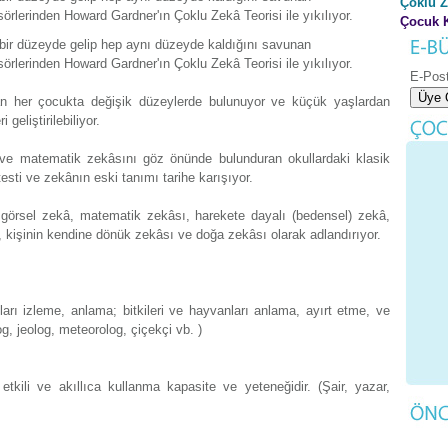
Çoklu 
sörlerinden Howard Gardner'ın Çoklu Zekâ Teorisi ile yıkılıyor.
Çocuk K
 bir düzeyde gelip hep aynı düzeyde kaldığını savunan
sörlerinden Howard Gardner'ın Çoklu Zekâ Teorisi ile yıkılıyor.
E-Pos
an her çocukta değişik düzeylerde bulunuyor ve küçük yaşlardan
geliştirilebiliyor.
l ve matematik zekâsını göz önünde bulunduran okullardaki klasik
esti ve zekânın eski tanımı tarihe karışıyor.
, görsel zekâ, matematik zekâsı, harekete dayalı (bedensel) zekâ,
, kişinin kendine dönük zekâsı ve doğa zekâsı olarak adlandırıyor.
arı izleme, anlama; bitkileri ve hayvanları anlama, ayırt etme, ve
og, jeolog, meteorolog, çiçekçi vb. )
kili ve akıllıca kullanma kapasite ve yeteneğidir. (Şair, yazar,