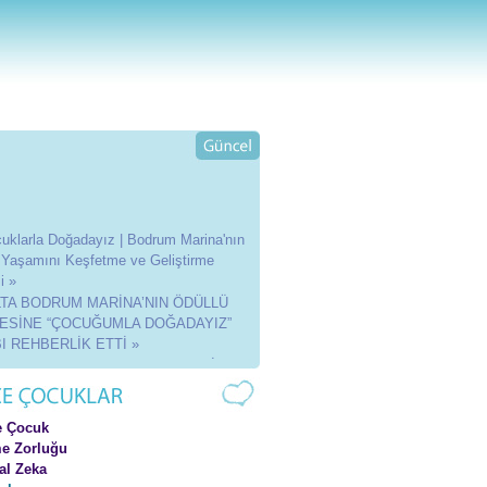
uklarla Doğadayız | Bodrum Marina'nın
 Yaşamını Keşfetme ve Geliştirme
i »
LTA BODRUM MARİNA’NIN ÖDÜLLÜ
ESİNE “ÇOCUĞUMLA DOĞADAYIZ”
I REHBERLİK ETTİ »
Nisan "Çocuk ve Sanat Festivali" İmza
»
5 Etkinlikleri »
4 Etkinlikleri »
e Çocuk
3 Etkinlikleri »
e Zorluğu
al Zeka