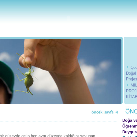
Çoc
Doğal
Projes
Mİ
PROJ
KİTAB
23 
Günü 
201
201
Doğa v
201
Öğrenm
Duygus
 bir düzeyde gelip hep aynı düzeyde kaldığını savunan