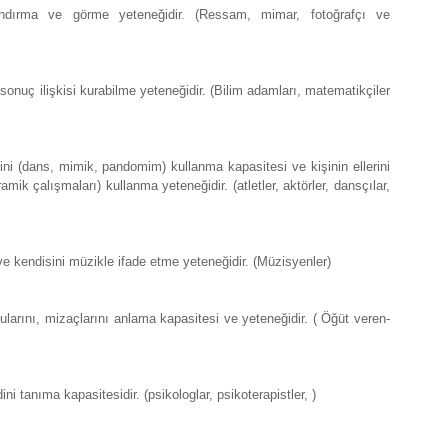
andırma ve görme yeteneğidir. (Ressam, mimar, fotoğrafçı ve
onuç ilişkisi kurabilme yeteneğidir. (Bilim adamları, matematikçiler
ini (dans, mimik, pandomim) kullanma kapasitesi ve kişinin ellerini
mik çalışmaları) kullanma yeteneğidir. (atletler, aktörler, dansçılar,
e kendisini müzikle ifade etme yeteneğidir. (Müzisyenler)
ygularını, mizaçlarını anlama kapasitesi ve yeteneğidir. ( Öğüt veren-
i tanıma kapasitesidir. (psikologlar, psikoterapistler, )