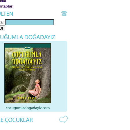
Zeka
itapları
ta: