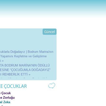
uklarla Doğadayız | Bodrum Marina'nın
 Yaşamını Keşfetme ve Geliştirme
i »
LTA BODRUM MARİNA’NIN ÖDÜLLÜ
ESİNE “ÇOCUĞUMLA DOĞADAYIZ”
I REHBERLİK ETTİ »
Nisan "Çocuk ve Sanat Festivali" İmza
»
5 Etkinlikleri »
4 Etkinlikleri »
e Çocuk
3 Etkinlikleri »
e Zorluğu
al Zeka