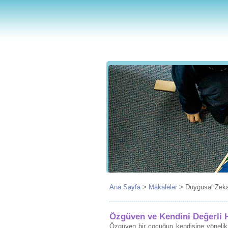
Ana Sayfa
>
Makaleler
>
Duygusal Zek
Özgüven ve Kendini Değerli 
Özgüven bir çocuğun kendisine yönelik i