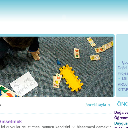
Çoc
Doğal
Projes
Mİ
PROJ
KİTAB
23 
Günü 
201
a
201
Doğa v
201
Öğrenm
Hissetmek
Duygus
yi duygular geliştirmesi sonucu kendisini iyi hissetmesi demektir.